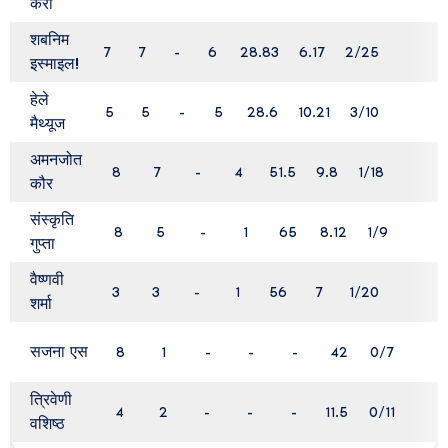
कैरी
शबनिम
7
7
-
6
28.83
6.17
2/25
-
इस्माइल!
हेले
5
5
-
5
28.6
10.21
3/10
-
मैथ्यूज
अमनजोत
8
7
-
4
51.5
9.8
1/18
कौर
संस्कृति
8
5
-
1
65
8.12
1/9
गुप्ता
वैष्णवी
3
3
-
1
56
7
1/20
-
शर्मा
सजना एस
8
1
-
-
-
42
0/7
त्रिवेणी
4
2
-
-
-
11.5
0/11
वशिष्ठ