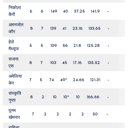
निकोला
6
6
149
40
37.25
141.9
-
कैरी
अमनजोत
8
7
139
41
23.16
133.65
-
कौर
हेले
5
5
109
56
21.8
125.28
-
मैथ्यूज
सजना
8
7
103
45
17.16
135.52
-
एस
अमेलिया
7
5
74
49
*
24.66
121.31
-
केर
संस्कृति
8
2
10
10
*
10
166.66
-
गुप्ता
पूनम
7
2
2
2
2
50
-
खेमनार
राहिला