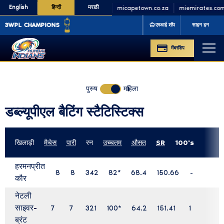
English
हिन्दी
मराठी
minycricket.com
micapetown.co.za
miemirates.com
PL CHAMPIONS
'23 '25
एमआई शॉप
साइन इन
मेंबरशिप
पुरुष
महिला
डब्ल्यूपीएल बैटिंग स्टैटिस्टिक्स
खिलाड़ी
मैचेस
पारी
रन
उच्चतम
औसत
SR
100's
डब्ल्यूपीएल बैटिंग स्टैटिस्टिक्स
हरमनप्रीत
8
8
342
82
*
68.4
150.66
-
कौर
नेटली
साइवर-
7
7
321
100
*
64.2
151.41
1
ब्रंट