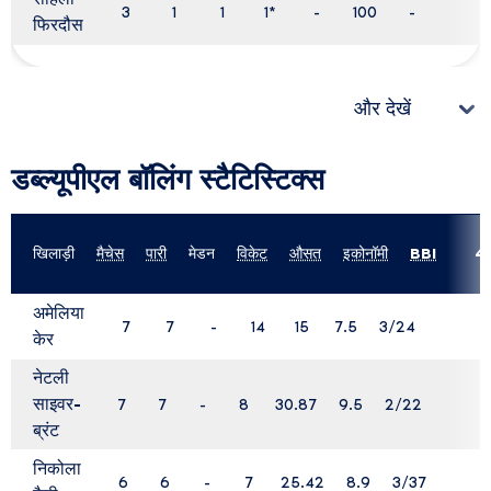
3
1
1
1
*
-
100
-
फिरदौस
और देखें
डब्ल्यूपीएल बॉलिंग स्टैटिस्टिक्स
खिलाड़ी
मैचेस
पारी
मेडन
विकेट
औसत
इकोनॉमी
BBI
4
डब्ल्यूपीएल बॉलिंग स्टैटिस्टिक्स
अमेलिया
7
7
-
14
15
7.5
3/24
-
केर
नेटली
साइवर-
7
7
-
8
30.87
9.5
2/22
ब्रंट
निकोला
6
6
-
7
25.42
8.9
3/37