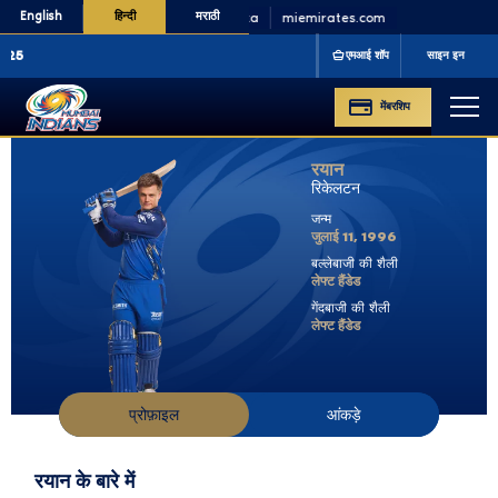
English
हिन्दी
मराठी
IPL CHAMPIONS
'13 '15 '17 '19 '20
CLT20 CHA
एमआई शॉप
साइन इन
मेंबरशिप
रयान
रिकेलटन
जन्म
जुलाई 11, 1996
बल्लेबाजी की शैली
लेफ्ट हैंडेड
गेंदबाजी की शैली
लेफ्ट हैंडेड
प्रोफ़ाइल
आंकड़े
रयान के बारे में