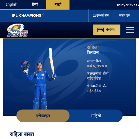
English
हिन्दी
मराठी
minycricket.c
IPL CHAMPIONS
'13 '15 '17 '19 '20
CLT20 CHAMPIONS
'11 '13
WPL C
एमआई शॉप
साइन इन
मेंबरशिप
राहिला
फ़िरदौस
जन्मतारीख
मार्च 5, 1998
फलंदाजीची शैली
राईट हैंडेड
गोलंदाजीची शैली
राईट हैंडेड
प्रोफाइल
माहिती
राहिला बाबत