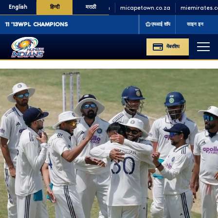
English
हिन्दी
मराठी
minycricket.com
micapetown.co.za
miemirates.com
L CHAMPIONS
'23 '25
एमआई शॉप
साइन इन
मेंबरशिप