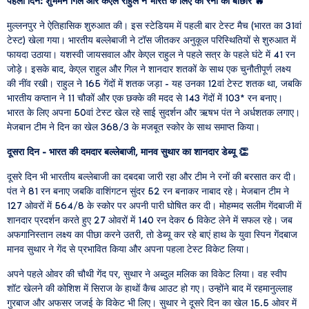
पहला दिन: शुभमन गिल और केएल राहुल ने भारत के लिए की रनों की बौछार
🔥
मुल्लनपुर ने ऐतिहासिक शुरुआत की। इस स्टेडियम में पहली बार टेस्ट मैच (भारत का 31वां
टेस्ट) खेला गया। भारतीय बल्लेबाजी ने टॉस जीतकर अनुकूल परिस्थितियों से शुरुआत में
फायदा उठाया। यशस्वी जायसवाल और केएल राहुल ने पहले सत्र के पहले घंटे में 41 रन
जोड़े। इसके बाद, केएल राहुल और गिल ने शानदार शतकों के साथ एक चुनौतीपूर्ण लक्ष्य
की नींव रखी। राहुल ने 165 गेंदों में शतक जड़ा - यह उनका 12वां टेस्ट शतक था, जबकि
भारतीय कप्तान ने 11 चौकों और एक छक्के की मदद से 143 गेंदों में 103* रन बनाए।
भारत के लिए अपना 50वां टेस्ट खेल रहे साई सुदर्शन और ऋषभ पंत ने अर्धशतक लगाए।
मेजबान टीम ने दिन का खेल 368/3 के मजबूत स्कोर के साथ समाप्त किया।
दूसरा दिन - भारत की दमदार बल्लेबाजी, मानव सुथार का शानदार डेब्यू
👏
दूसरे दिन भी भारतीय बल्लेबाजी का दबदबा जारी रहा और टीम ने रनों की बरसात कर दी।
पंत ने 81 रन बनाए जबकि वाशिंगटन सुंदर 52 रन बनाकर नाबाद रहे। मेजबान टीम ने
127 ओवरों में 564/8 के स्कोर पर अपनी पारी घोषित कर दी। मोहम्मद सलीम गेंदबाजी में
शानदार प्रदर्शन करते हुए 27 ओवरों में 140 रन देकर 6 विकेट लेने में सफल रहे। जब
अफगानिस्तान लक्ष्य का पीछा करने उतरी, तो डेब्यू कर रहे बाएं हाथ के युवा स्पिन गेंदबाज
मानव सुथार ने गेंद से प्रभावित किया और अपना पहला टेस्ट विकेट लिया।
अपने पहले ओवर की चौथी गेंद पर, सुथार ने अब्दुल मलिक का विकेट लिया। वह स्वीप
शॉट खेलने की कोशिश में सिराज के हाथों कैच आउट हो गए। उन्होंने बाद में रहमानुल्लाह
गुरबाज और अफसर जजई के विकेट भी लिए। सुथार ने दूसरे दिन का खेल 15.5 ओवर में